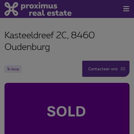
Te koop/Te huur
Kasteeldreef 2C, 8460
Contact
Oudenburg
Over ons
Nieuwsbrief
Contacteer ons
Te koop
Kom erbij