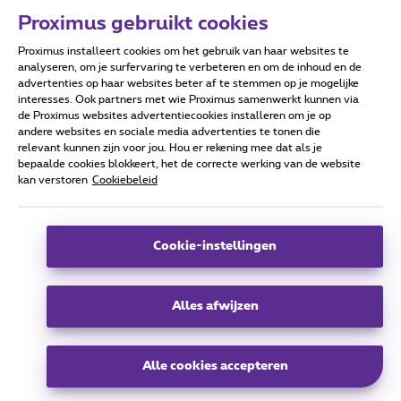
Proximus gebruikt cookies
Proximus installeert cookies om het gebruik van haar websites te
Proximus Real Estate
analyseren, om je surfervaring te verbeteren en om de inhoud en de
Koning Albert II Laan 27,
advertenties op haar websites beter af te stemmen op je mogelijke
1030 Schaarbeek
interesses. Ook partners met wie Proximus samenwerkt kunnen via
de Proximus websites advertentiecookies installeren om je op
info@proximusrealestate.com
andere websites en sociale media advertenties te tonen die
relevant kunnen zijn voor jou. Hou er rekening mee dat als je
bepaalde cookies blokkeert, het de correcte werking van de website
kan verstoren
Cookiebeleid
groep
Cookie-instellingen
Alle rechten voorbehouden. © 2024 Proximus
Algemene voorwaarden, consumenteninfo en privacy
Cookiebeleid
Alles afwijzen
Cookie manager
Toegankelijkheid
Bedrijfsgegevens
Deze website is ontwikkeld en wordt beheerd conform het Belgisch recht
Koning Albert II-laan 27 - B-1030 Brussel.
NL
Alle cookies accepteren
NL
EN
FR