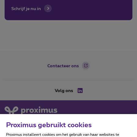
Schrijf je nu in
Footer
Contacteer ons
Volg ons
Linkedin
Proximus gebruikt cookies
Proximus installeert cookies om het gebruik van haar websites te
Proximus Real Estate