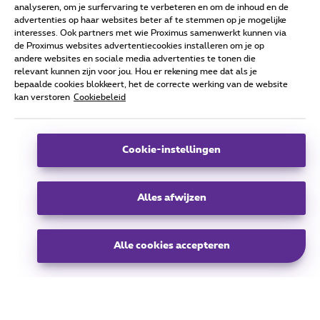
analyseren, om je surfervaring te verbeteren en om de inhoud en de
Koning Albert II Laan 27,
advertenties op haar websites beter af te stemmen op je mogelijke
1030 Schaarbeek
interesses. Ook partners met wie Proximus samenwerkt kunnen via
de Proximus websites advertentiecookies installeren om je op
info@proximusrealestate.com
andere websites en sociale media advertenties te tonen die
relevant kunnen zijn voor jou. Hou er rekening mee dat als je
bepaalde cookies blokkeert, het de correcte werking van de website
kan verstoren
Cookiebeleid
groep
Cookie-instellingen
Alle rechten voorbehouden. © 2024 Proximus
Algemene voorwaarden, consumenteninfo en privacy
Cookiebeleid
Alles afwijzen
Cookie manager
Toegankelijkheid
Bedrijfsgegevens
Deze website is ontwikkeld en wordt beheerd conform het Belgisch recht
Koning Albert II-laan 27 - B-1030 Brussel.
NL
Alle cookies accepteren
NL
EN
FR