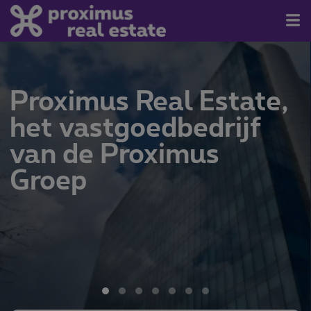
Te koop/Te huur
Proximus Real Estate,
Contact
het vastgoedbedrijf
Over ons
van de Proximus
Nieuwsbrief
Groep
Kom erbij