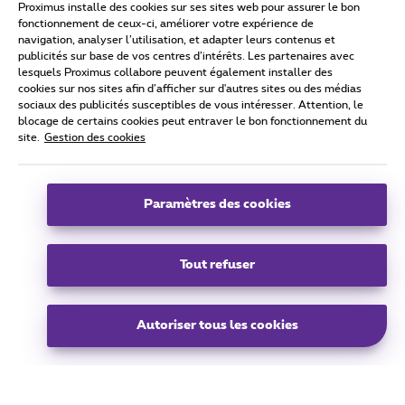
Proximus installe des cookies sur ses sites web pour assurer le bon
Avenue du Roi Albert II 27,
fonctionnement de ceux-ci, améliorer votre expérience de
1030 Schaerbeek
navigation, analyser l’utilisation, et adapter leurs contenus et
publicités sur base de vos centres d’intérêts. Les partenaires avec
info@proximusrealestate.com
lesquels Proximus collabore peuvent également installer des
cookies sur nos sites afin d’afficher sur d'autres sites ou des médias
sociaux des publicités susceptibles de vous intéresser. Attention, le
blocage de certains cookies peut entraver le bon fonctionnement du
site.
Gestion des cookies
groupe
Paramètres des cookies
Tous droits réservés. © 2024 Proximus
Conditions générales, info sur la consommation et la vie privée
Politique de gestion des cookies
Cookie manager
Accessibilité
Tout refuser
Coordonnées de l’entreprise
Ce site a été créé et est géré conformément au droit belge
Boulevard du Roi Albert II 27 - B-1030 Bruxelles
FR
Autoriser tous les cookies
FR
EN
NL