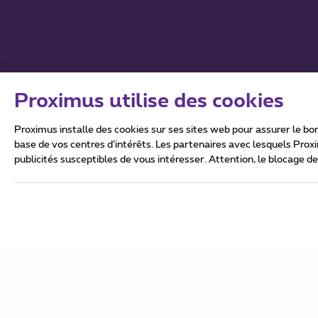
Proximus utilise des cookies
Proximus installe des cookies sur ses sites web pour assurer le bon
base de vos centres d’intérêts. Les partenaires avec lesquels Prox
publicités susceptibles de vous intéresser. Attention, le blocage d
Tous droits réservés. ©
groupe
Conditions générales, in
Ce site a été créé et es
Boulevard du Roi Albert 