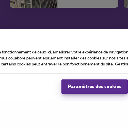
 fonctionnement de ceux-ci, améliorer votre expérience de navigation, a
imus collabore peuvent également installer des cookies sur nos sites af
e certains cookies peut entraver le bon fonctionnement du site.
Gestio
 2024 Proximus
fo sur la consommation et la vie privée
Politique de gestion des cookies
Co
t géré conformément au droit belge
II 27 - B-1030 Bruxelles
Paramètres des cookies