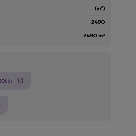
(m²)
2490
2490 m²
250kb)