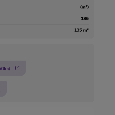
(m²)
135
135 m²
250kb)