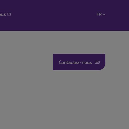
ous
FR
FR
Contactez-nous