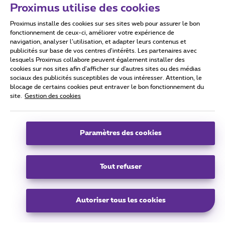
Proximus utilise des cookies
Proximus Real Estate
Proximus installe des cookies sur ses sites web pour assurer le bon
Avenue du Roi Albert II 27,
fonctionnement de ceux-ci, améliorer votre expérience de
1030 Schaerbeek
navigation, analyser l’utilisation, et adapter leurs contenus et
publicités sur base de vos centres d’intérêts. Les partenaires avec
info@proximusrealestate.com
lesquels Proximus collabore peuvent également installer des
cookies sur nos sites afin d’afficher sur d'autres sites ou des médias
sociaux des publicités susceptibles de vous intéresser. Attention, le
blocage de certains cookies peut entraver le bon fonctionnement du
site.
Gestion des cookies
groupe
Paramètres des cookies
Tous droits réservés. © 2024 Proximus
Conditions générales, info sur la consommation et la vie privée
Politique de gestion des cookies
Cookie manager
Accessibilité
Tout refuser
Coordonnées de l’entreprise
Ce site a été créé et est géré conformément au droit belge
Boulevard du Roi Albert II 27 - B-1030 Bruxelles
FR
Autoriser tous les cookies
FR
EN
NL