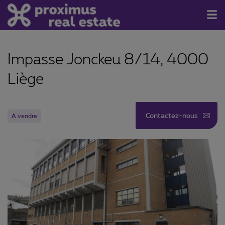
À vendre/louer
Impasse Jonckeu 8/14, 4000
Contact
Liège
À propos de nous
Newsletter
Contactez-nous
A vendre
Rejoignez-nous